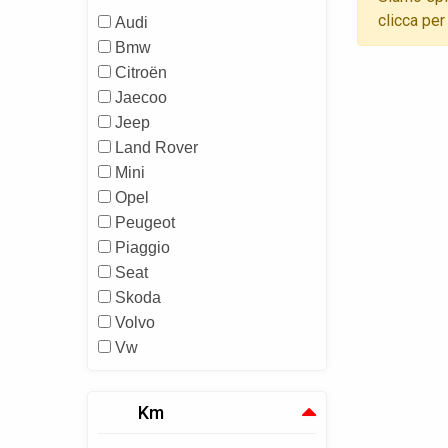
clicca per
Audi
Bmw
Citroën
Jaecoo
Jeep
Land Rover
Mini
Opel
Peugeot
Piaggio
Seat
Skoda
Volvo
Vw
Km