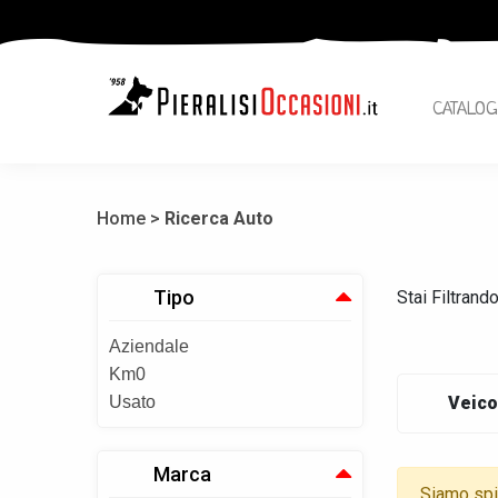
CATALOG
Home >
Ricerca Auto
Tipo
Stai Filtrand
Aziendale
Km0
Usato
Veico
Marca
Siamo spia