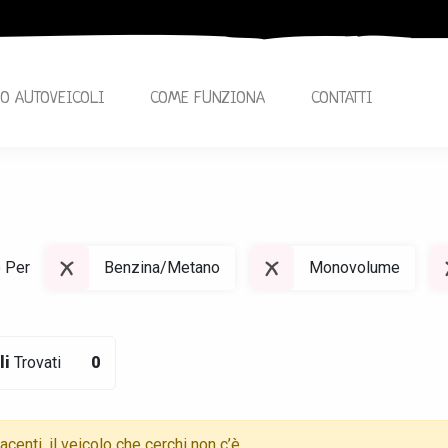
O AUTOVEICOLI
COME FUNZIONA
CONTATTI
o Per
Benzina/Metano
Monovolume
li
Trovati
0
centi, il veicolo che cerchi non c’è,