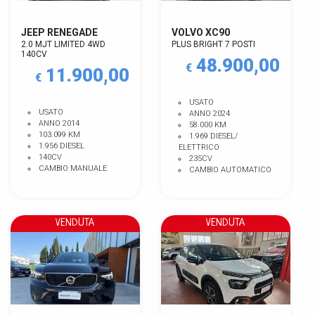
JEEP RENEGADE
VOLVO XC90
2.0 MJT LIMITED 4WD
PLUS BRIGHT 7 POSTI
140CV
48.900,00
€
11.900,00
€
USATO
USATO
ANNO 2024
ANNO 2014
58.000 KM
103.099 KM
1.969 DIESEL/
1.956 DIESEL
ELETTRICO
140CV
235CV
CAMBIO MANUALE
CAMBIO AUTOMATICO
VENDUTA
VENDUTA