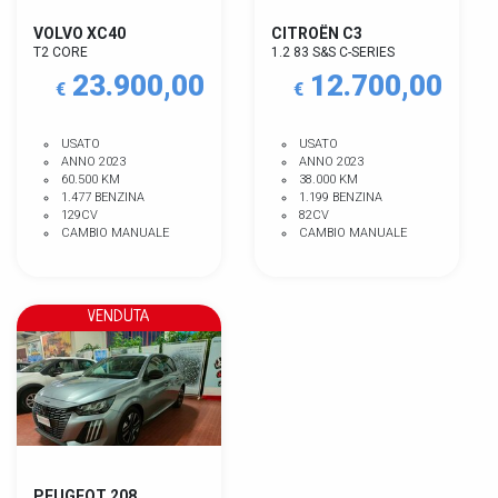
VOLVO XC40
CITROËN C3
T2 CORE
1.2 83 S&S C-SERIES
23.900,00
12.700,00
€
€
USATO
USATO
ANNO 2023
ANNO 2023
60.500 KM
38.000 KM
1.477 BENZINA
1.199 BENZINA
129CV
82CV
CAMBIO MANUALE
CAMBIO MANUALE
VENDUTA
PEUGEOT 208