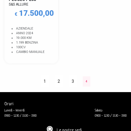
S&S ALLURE
17.500,00
€
AZIENDALE
ANNO 2024
19.000 KM
1.199 BENZINA
100CV
CAMBIO MANUALE
1
2
3
4
Orari
Lunedì - Venerdì
Sabato
09.00 - 12.30 / 15.00 - 19.30
09.00 - 12.30 / 15.30 - 19.30
Le nostre sedi