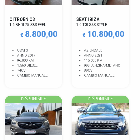
CITROËN C3
SEAT IBIZA
1.6 BHDI 75 S&S FEEL
1.0 TGI S&S STYLE
8.800,00
10.800,00
€
€
USATO
AZIENDALE
ANNO 2017
ANNO 2021
96.000 KM
115.000 KM
1.560 DIESEL
999 BENZINA/METANO
74CV
89CV
CAMBIO MANUALE
CAMBIO MANUALE
DISPONIBILE
DISPONIBILE