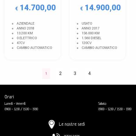
14.700,00
14.900,00
€
€
AZIENDALE
USATO
ANNO 2018
ANNO 2017
13.200 KM
156.000 KM
0 ELETTRICO
1.560 DIESEL
47CV
120CV
CAMBIO AUTOMATICO
CAMBIO AUTOMATICO
2
3
4
1
Orari
Lunedì - Venerdì
Sabato
09.00 - 12.30 / 15.00 - 19.30
09.00 - 12.30 / 15.30 - 19.30
Le nostre sedi