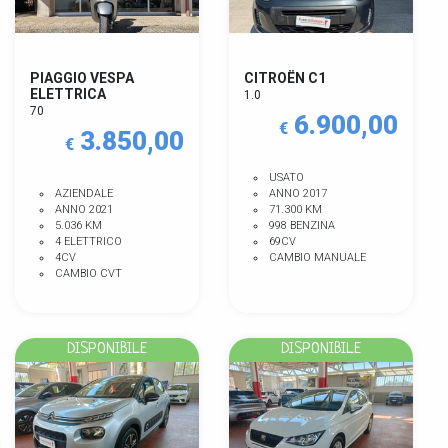
PIAGGIO VESPA
CITROËN C1
ELETTRICA
1.0
70
6.900,00
€
3.850,00
€
USATO
AZIENDALE
ANNO 2017
ANNO 2021
71.300 KM
5.036 KM
998 BENZINA
4 ELETTRICO
69CV
4CV
CAMBIO MANUALE
CAMBIO CVT
DISPONIBILE
DISPONIBILE