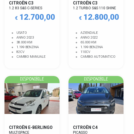
CITROËN C3
CITROËN C3
1.2 83 S&S C-SERIES
1.2 TURBO S&S 110 SHINE
12.700,00
12.800,00
€
€
USATO
AZIENDALE
ANNO 2023
ANNO 2022
38.000 KM
65.000 KM
1.199 BENZINA
1.199 BENZINA
82CV
110CV
CAMBIO MANUALE
CAMBIO AUTOMATICO
DISPONIBILE
DISPONIBILE
CITROËN E-BERLINGO
CITROËN C4
MULTISPACE
PICASSO