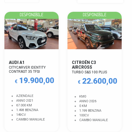
DISPONIBILE
DISPONIBILE
AUDI A1
CITROËN C3
AIRCROSS
CITYCARVER IDENTITY
CONTRAST 35 TFSI
TURBO S&S 100 PLUS
19.900,00
22.600,00
€
€
AZIENDALE
KM0
ANNO 2021
ANNO 2026
67.000 KM
0 KM
1.498 BENZINA
1.199 BENZINA
149CV
100CV
CAMBIO MANUALE
CAMBIO MANUALE