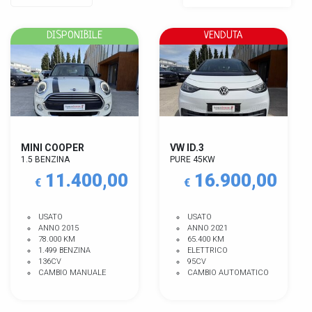
DISPONIBILE
VENDUTA
MINI COOPER
VW ID.3
1.5 BENZINA
PURE 45KW
11.400,00
16.900,00
€
€
USATO
USATO
ANNO 2015
ANNO 2021
78.000 KM
65.400 KM
1.499 BENZINA
ELETTRICO
136CV
95CV
CAMBIO MANUALE
CAMBIO AUTOMATICO