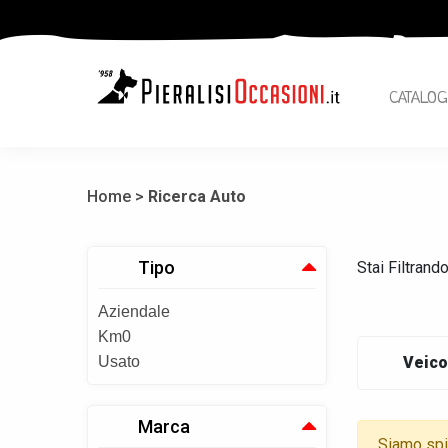
CATALOG
Home >
Ricerca Auto
Tipo
Stai Filtrand
Aziendale
Km0
Usato
Veico
Marca
Siamo spia