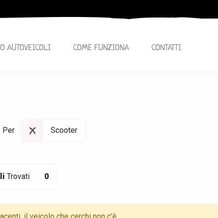
O AUTOVEICOLI
COME FUNZIONA
CONTATTI
o Per
Scooter
li
Trovati
0
centi, il veicolo che cerchi non c’è,