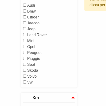
clicca per
Audi
Bmw
Citroën
Jaecoo
Jeep
Land Rover
Mini
Opel
Peugeot
Piaggio
Seat
Skoda
Volvo
Vw
Km