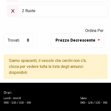
2 Ruote
Ordina Per
Trovati
0
Prezzo Decrescente
Siamo spiacenti, il veicolo che cerchi non c’è,
clicca per vedere tutta la lista degli annunci
disponibili
Orari
Lunedì - Venerdì
Sabato
09.00 - 12.30 / 15.00 - 19.30
09.00 - 12.30 / 15.30 - 19.30