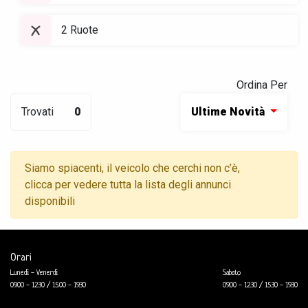
2 Ruote
Ordina Per
Trovati
0
Ultime Novità
Siamo spiacenti, il veicolo che cerchi non c’è,
clicca per vedere tutta la lista degli annunci
disponibili
Orari
Lunedì - Venerdì
Sabato
09.00 - 12.30 / 15.00 - 19.30
09.00 - 12.30 / 15.30 - 19.30