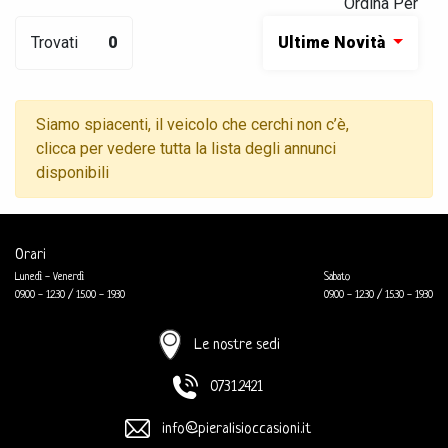
Ordina Per
Trovati
0
Ultime Novità
Siamo spiacenti, il veicolo che cerchi non c’è,
clicca per vedere tutta la lista degli annunci
disponibili
Orari
Lunedì - Venerdì
Sabato
09.00 - 12.30 / 15.00 - 19.30
09.00 - 12.30 / 15.30 - 19.30
Le nostre sedi
0731.2421
info@pieralisioccasioni.it