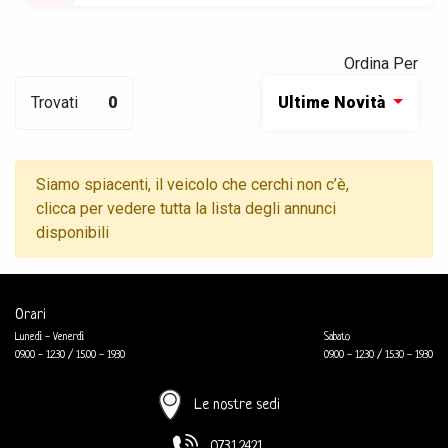
Ordina Per
Trovati
0
Ultime Novità
Siamo spiacenti, il veicolo che cerchi non c’è,
clicca per vedere tutta la lista degli annunci
disponibili
Orari
Lunedì - Venerdì
Sabato
09.00 - 12.30 / 15.00 - 19.30
09.00 - 12.30 / 15.30 - 19.30
Le nostre sedi
0731.2421