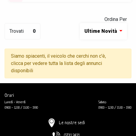
Ordina Per
Trovati
0
Ultime Novità
Siamo spiacenti, il veicolo che cerchi non c’è,
clicca per vedere tutta la lista degli annunci
disponibili
Orari
Lunedì - Venerdì
Sabato
09.00 - 12.30 / 15.00 - 19.30
09.00 - 12.30 / 15.30 - 19.30
Le nostre sedi
0731.2421