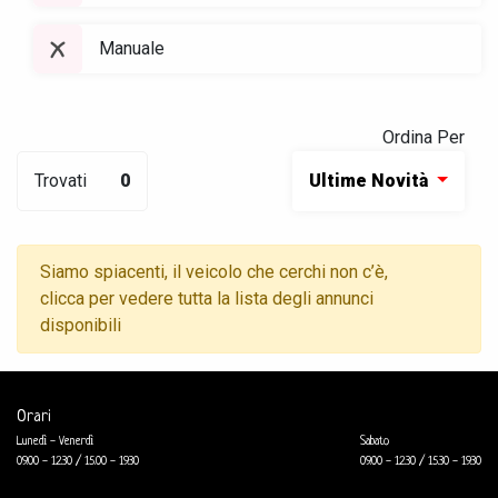
Manuale
Ordina Per
Trovati
0
Ultime Novità
Siamo spiacenti, il veicolo che cerchi non c’è,
clicca per vedere tutta la lista degli annunci
disponibili
Orari
Lunedì - Venerdì
Sabato
09.00 - 12.30 / 15.00 - 19.30
09.00 - 12.30 / 15.30 - 19.30