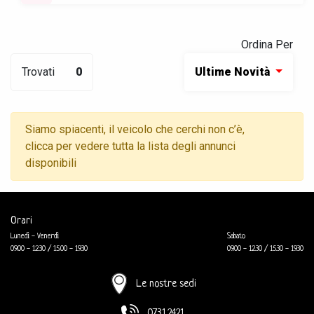
Ordina Per
Trovati
0
Ultime Novità
Siamo spiacenti, il veicolo che cerchi non c’è,
clicca per vedere tutta la lista degli annunci
disponibili
Orari
Lunedì - Venerdì
Sabato
09.00 - 12.30 / 15.00 - 19.30
09.00 - 12.30 / 15.30 - 19.30
Le nostre sedi
0731.2421