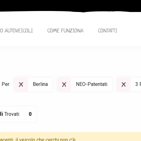
O AUTOVEICOLI
COME FUNZIONA
CONTATTI
o Per
Berlina
NEO-Patentati
3 
li
Trovati
0
centi, il veicolo che cerchi non c’è,