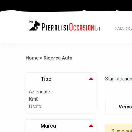
CATALOG
Home >
Ricerca Auto
Tipo
Stai Filtrand
Aziendale
Km0
Usato
Veico
Marca
Siamo spia