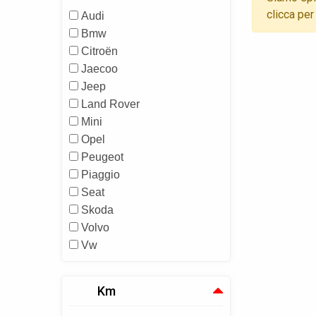
clicca per
Audi
Bmw
Citroën
Jaecoo
Jeep
Land Rover
Mini
Opel
Peugeot
Piaggio
Seat
Skoda
Volvo
Vw
Km