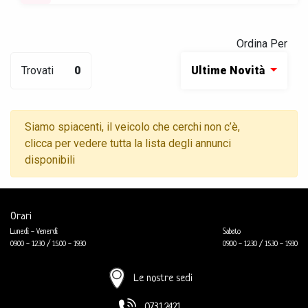
Ordina Per
Trovati
0
Ultime Novità
Siamo spiacenti, il veicolo che cerchi non c’è,
clicca per vedere tutta la lista degli annunci
disponibili
Orari
Lunedì - Venerdì
Sabato
09.00 - 12.30 / 15.00 - 19.30
09.00 - 12.30 / 15.30 - 19.30
Le nostre sedi
0731.2421