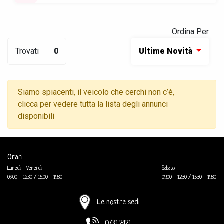
Ordina Per
Trovati
0
Ultime Novità
Siamo spiacenti, il veicolo che cerchi non c’è,
clicca per vedere tutta la lista degli annunci
disponibili
Orari
Lunedì - Venerdì
Sabato
09.00 - 12.30 / 15.00 - 19.30
09.00 - 12.30 / 15.30 - 19.30
Le nostre sedi
0731.2421