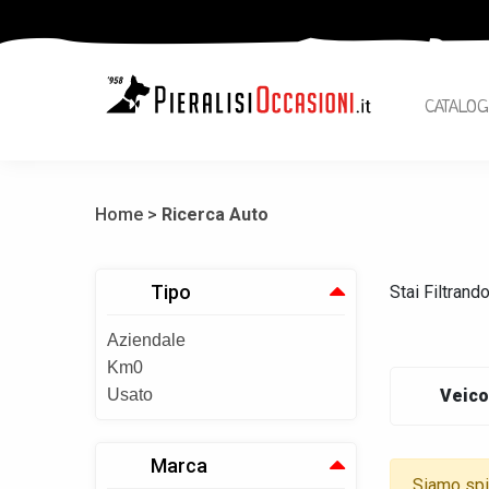
CATALOG
Home >
Ricerca Auto
Tipo
Stai Filtrand
Aziendale
Km0
Usato
Veico
Marca
Siamo spia