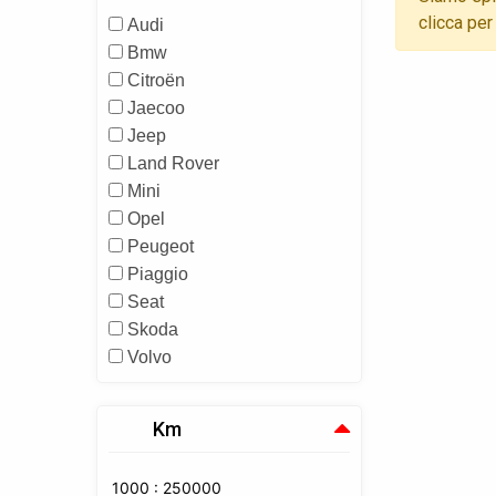
clicca per
Audi
Bmw
Citroën
Jaecoo
Jeep
Land Rover
Mini
Opel
Peugeot
Piaggio
Seat
Skoda
Volvo
Km
1000 : 250000