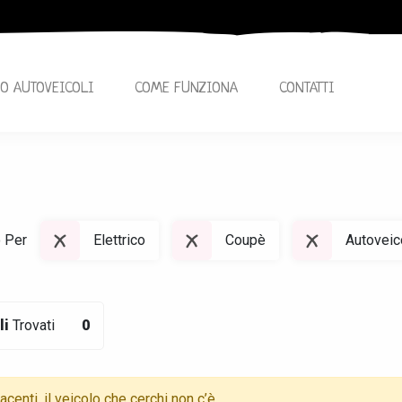
O AUTOVEICOLI
COME FUNZIONA
CONTATTI
o Per
Elettrico
Coupè
Autoveic
li
Trovati
0
centi, il veicolo che cerchi non c’è,