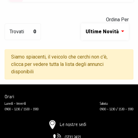
Ordina Per
Trovati
0
Ultime Novità
Siamo spiacenti, il veicolo che cerchi non c’è,
clicca per vedere tutta la lista degli annunci
disponibili
Orari
Lunedì - Venerdì
Sabato
09.00 - 12.30 / 15.00 - 19.30
09.00 - 12.30 / 15.30 - 19.30
Le nostre sedi
0731.2421