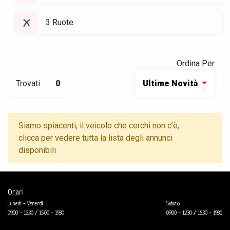
3 Ruote
Ordina Per
Trovati
0
Ultime Novità
Siamo spiacenti, il veicolo che cerchi non c’è,
clicca per vedere tutta la lista degli annunci
disponibili
Orari
Lunedì - Venerdì
Sabato
09.00 - 12.30 / 15.00 - 19.30
09.00 - 12.30 / 15.30 - 19.30