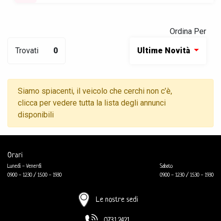
Ordina Per
Trovati
0
Ultime Novità
Siamo spiacenti, il veicolo che cerchi non c’è,
clicca per vedere tutta la lista degli annunci
disponibili
Orari
Lunedì - Venerdì
Sabato
09.00 - 12.30 / 15.00 - 19.30
09.00 - 12.30 / 15.30 - 19.30
Le nostre sedi
0731.2421