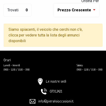
Ordina Per
Trovati
0
Prezzo Crescente
Siamo spiacenti, il veicolo che cerchi non c’è,
clicca per vedere tutta la lista degli annunci
disponibili
Orari
Lunedì - Venerdì
Sabato
09.00 - 12.30 / 15.00 - 19.30
09.00 - 12.30 / 15.30 - 19.30
Le nostre sedi
0731.2421
info@pieralisioccasioni.it