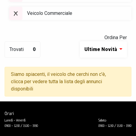
Veicolo Commerciale
Ordina Per
Trovati
0
Ultime Novità
Siamo spiacenti, il veicolo che cerchi non c’è,
clicca per vedere tutta la lista degli annunci
disponibili
Orari
Lunedì - Venerdì
Sabato
09.00 - 12.30 / 15.00 - 19.30
09.00 - 12.30 / 15.30 - 19.30