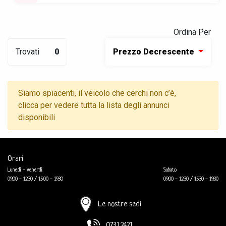
Ordina Per
Trovati
0
Prezzo Decrescente
Siamo spiacenti, il veicolo che cerchi non c’è,
clicca per vedere tutta la lista degli annunci
disponibili
Orari
Lunedì - Venerdì
Sabato
09.00 - 12.30 / 15.00 - 19.30
09.00 - 12.30 / 15.30 - 19.30
Le nostre sedi
0731.2421