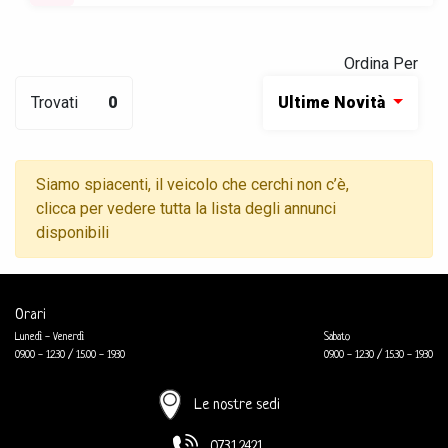
Ordina Per
Trovati
0
Ultime Novità
Siamo spiacenti, il veicolo che cerchi non c’è,
clicca per vedere tutta la lista degli annunci
disponibili
Orari
Lunedì - Venerdì
Sabato
09.00 - 12.30 / 15.00 - 19.30
09.00 - 12.30 / 15.30 - 19.30
Le nostre sedi
0731.2421