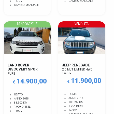
149CV
CAMBIO MANUALE
CAMBIO MANUALE
DISPONIBILE
VENDUTA
LAND ROVER
JEEP RENEGADE
DISCOVERY SPORT
2.0 MJT LIMITED 4WD
140CV
PURE
11.900,00
14.900,00
€
€
USATO
USATO
ANNO 2014
ANNO 2018
103.099 KM
83.500 KM
1.956 DIESEL
1.999 DIESEL
140CV
150CV