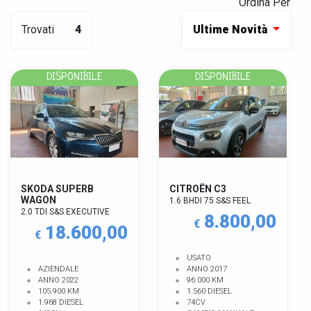
Ordina Per
Trovati
4
Ultime Novità
DISPONIBILE
DISPONIBILE
SKODA SUPERB
CITROËN C3
WAGON
1.6 BHDI 75 S&S FEEL
2.0 TDI S&S EXECUTIVE
8.800,00
€
18.600,00
€
USATO
AZIENDALE
ANNO 2017
ANNO 2022
96.000 KM
105.900 KM
1.560 DIESEL
1.968 DIESEL
74CV