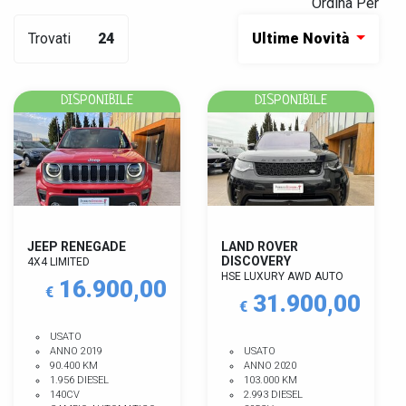
Ordina Per
Trovati
24
Ultime Novità
DISPONIBILE
DISPONIBILE
JEEP RENEGADE
LAND ROVER
DISCOVERY
4X4 LIMITED
HSE LUXURY AWD AUTO
16.900,00
€
31.900,00
€
USATO
ANNO 2019
USATO
90.400 KM
ANNO 2020
1.956 DIESEL
103.000 KM
140CV
2.993 DIESEL