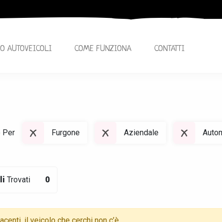
O AUTOVEICOLI
COME FUNZIONA
CONTATTI
o Per
Furgone
Aziendale
Auto
li
Trovati
0
centi, il veicolo che cerchi non c’è,