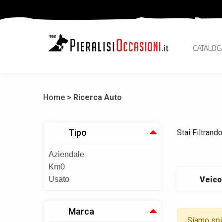
CATALOG
Home >
Ricerca Auto
Tipo
Stai Filtrand
Aziendale
Km0
Usato
Veico
Marca
Siamo spia