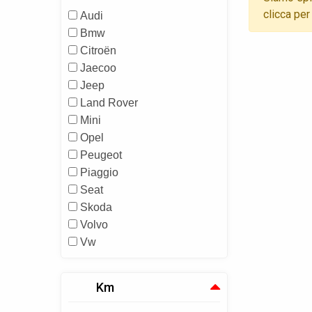
clicca per
Audi
Bmw
Citroën
Jaecoo
Jeep
Land Rover
Mini
Opel
Peugeot
Piaggio
Seat
Skoda
Volvo
Vw
Km